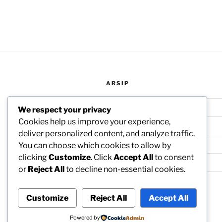
ARSIP
November 2020
We respect your privacy
Cookies help us improve your experience,
Juli 2020
deliver personalized content, and analyze traffic.
Mei 2015
You can choose which cookies to allow by
clicking
Customize
. Click
Accept All
to consent
Februari 2015
or
Reject All
to decline non-essential cookies.
Customize
Reject All
Accept All
Proudly powered by WordPress
Powered by