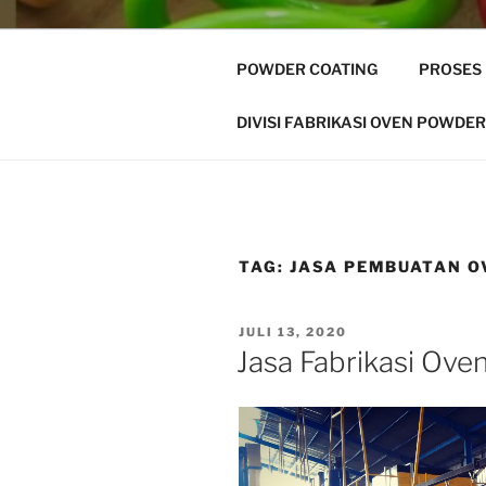
POWDER COATING
PROSES
DIVISI FABRIKASI OVEN POWDER
TAG:
JASA PEMBUATAN O
POSTED
JULI 13, 2020
ON
Jasa Fabrikasi Ove
Pemutar
Video