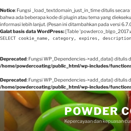
Notice
: Fungsi _load_textdomain_just_in_time ditulis secara
bahwa ada beberapa kode di plugin atau tema yang dieksekus
informasi lebih lanjut. (Pesan ini ditambahkan pada versi 6.7.0
Galat basis data WordPress:
[Table 'powderco_blgo_2017.w
SELECT cookie_name, category, expires, descriptio
Deprecated
: Fungsi WP_Dependencies->add_data() ditulis
/home/powdercoating/public_html/wp-includes/function
Deprecated
: Fungsi WP_Dependencies->add_data() ditulis
/home/powdercoating/public_html/wp-includes/function
Skip
to
POWDER C
content
Kepercayaan dan kepuasan cus