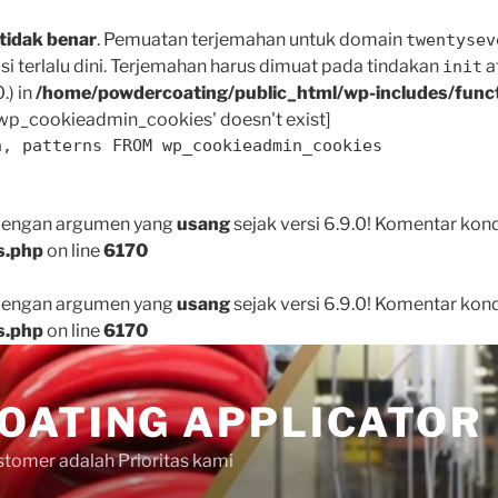
tidak benar
. Pemuatan terjemahan untuk domain
twentysev
i terlalu dini. Terjemahan harus dimuat pada tindakan
a
init
.) in
/home/powdercoating/public_html/wp-includes/func
p_cookieadmin_cookies' doesn't exist]
n, patterns FROM wp_cookieadmin_cookies
 dengan argumen yang
usang
sejak versi 6.9.0! Komentar kon
s.php
on line
6170
 dengan argumen yang
usang
sejak versi 6.9.0! Komentar kon
s.php
on line
6170
OATING APPLICATOR
tomer adalah Prioritas kami