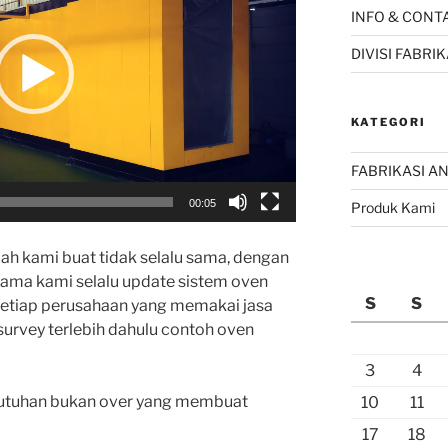
INFO & CONT
DIVISI FABR
KATEGORI
FABRIKASI AN
00:05
Produk Kami
elah kami buat tidak selalu sama, dengan
ama kami selalu update sistem oven
S
S
 setiap perusahaan yang memakai jasa
 survey terlebih dahulu contoh oven
3
4
butuhan bukan over yang membuat
10
11
17
18