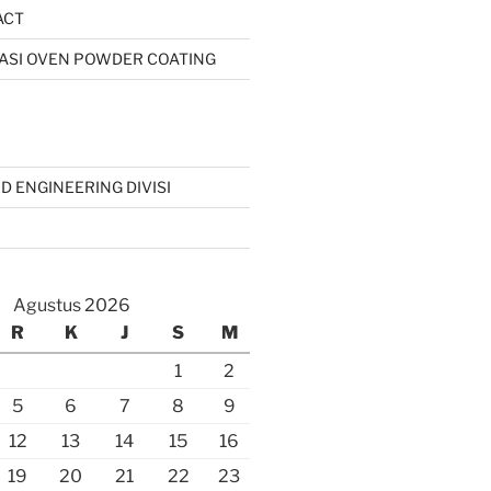
ACT
IKASI OVEN POWDER COATING
D ENGINEERING DIVISI
Agustus 2026
R
K
J
S
M
1
2
5
6
7
8
9
12
13
14
15
16
19
20
21
22
23