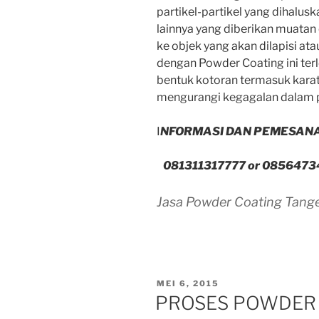
partikel-partikel yang dihalusk
lainnya yang diberikan muatan
ke objek yang akan dilapisi at
dengan Powder Coating ini terl
bentuk kotoran termasuk kara
mengurangi kegagalan dalam pr
I
NFORMASI DAN PEMESANAN
081311317777 or 0856473
Jasa Powder Coating Tang
POSTED
MEI 6, 2015
ON
PROSES POWDER