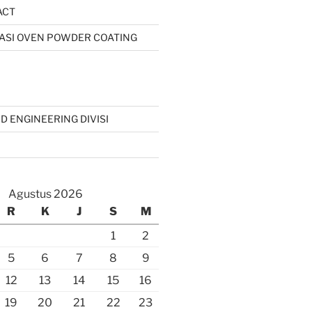
ACT
IKASI OVEN POWDER COATING
D ENGINEERING DIVISI
Agustus 2026
R
K
J
S
M
1
2
5
6
7
8
9
12
13
14
15
16
19
20
21
22
23