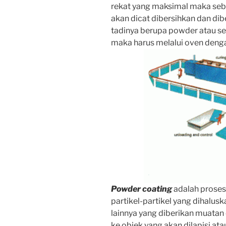
rekat yang maksimal maka seb
akan dicat dibersihkan dan dib
tadinya berupa powder atau
se
maka harus melalui oven denga
Powder coating
adalah proses f
partikel-partikel yang dihalusk
lainnya yang diberikan muatan
ke objek yang akan dilapisi at