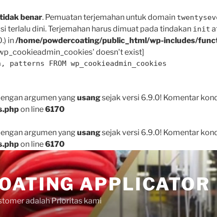
tidak benar
. Pemuatan terjemahan untuk domain
twentysev
i terlalu dini. Terjemahan harus dimuat pada tindakan
a
init
.) in
/home/powdercoating/public_html/wp-includes/func
p_cookieadmin_cookies' doesn't exist]
n, patterns FROM wp_cookieadmin_cookies
 dengan argumen yang
usang
sejak versi 6.9.0! Komentar kon
s.php
on line
6170
 dengan argumen yang
usang
sejak versi 6.9.0! Komentar kon
s.php
on line
6170
OATING APPLICATOR
tomer adalah Prioritas kami