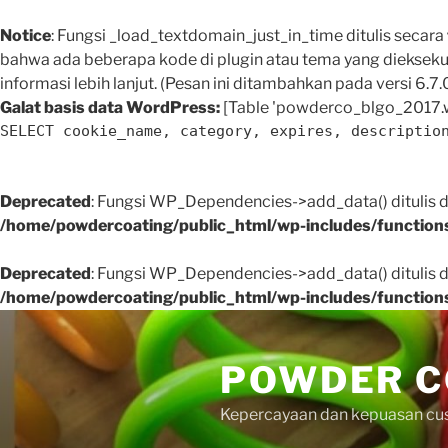
Notice
: Fungsi _load_textdomain_just_in_time ditulis secara
bahwa ada beberapa kode di plugin atau tema yang dieksekus
informasi lebih lanjut. (Pesan ini ditambahkan pada versi 6.7.0
Galat basis data WordPress:
[Table 'powderco_blgo_2017.w
SELECT cookie_name, category, expires, descriptio
Deprecated
: Fungsi WP_Dependencies->add_data() ditulis
/home/powdercoating/public_html/wp-includes/function
Deprecated
: Fungsi WP_Dependencies->add_data() ditulis
/home/powdercoating/public_html/wp-includes/function
Skip
to
POWDER C
content
Kepercayaan dan kepuasan cus