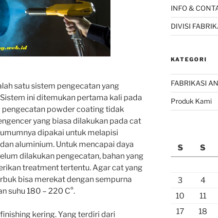
INFO & CONT
DIVISI FABR
KATEGORI
FABRIKASI AN
lah satu sistem pengecatan yang
Sistem ini ditemukan pertama kali pada
Produk Kami
em pengecatan powder coating tidak
gencer yang biasa dilakukan pada cat
 umumnya dipakai untuk melapisi
 dan aluminium. Untuk mencapai daya
S
S
elum dilakukan pengecatan, bahan yang
erikan treatment tertentu. Agar cat yang
erbuk bisa merekat dengan sempurna
3
4
n suhu 180 – 220 C°.
10
11
17
18
nishing kering. Yang terdiri dari