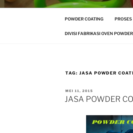
POWDER COATING
PROSES
DIVISI FABRIKASI OVEN POWDER
TAG:
JASA POWDER COAT
POSTED
MEI 11, 2015
ON
JASA POWDER C