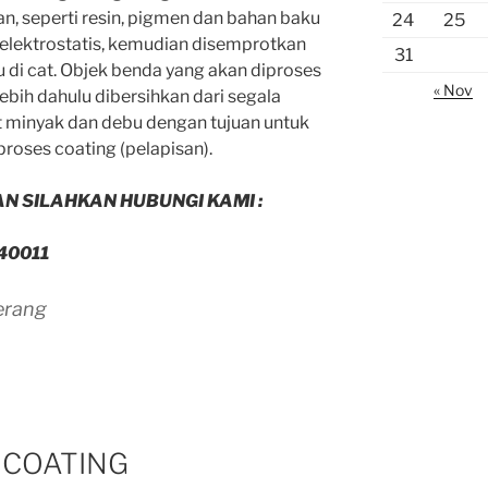
an, seperti resin, pigmen dan bahan baku
24
25
 elektrostatis, kemudian disemprotkan
31
au di cat. Objek benda yang akan diproses
« Nov
ebih dahulu dibersihkan dari segala
t minyak dan debu dengan tujuan untuk
oses coating (pelapisan).
 SILAHKAN HUBUNGI KAMI :
40011
erang
 COATING