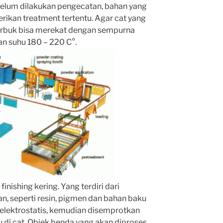
elum dilakukan pengecatan, bahan yang
erikan treatment tertentu. Agar cat yang
rbuk
bisa merekat dengan sempurna
n suhu 180 – 220 C°.
inishing kering. Yang terdiri dari
an, seperti resin, pigmen dan bahan baku
 elektrostatis, kemudian disemprotkan
au di cat. Objek benda yang akan diproses