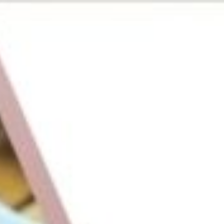
Notice
: Fungsi _load_textdomain_just_in_time ditulis secara
tidak benar
. Pemuatan terjemahan untuk domain
twentyseventeen
dipicu terlalu dini. Ini biasanya merupakan
indikator bahwa ada beberapa kode di plugin atau tema yang
dieksekusi terlalu dini. Terjemahan harus dimuat pada tindakan
init
atau setelahnya. Silakan lihat
Debugging di WordPress
untuk informasi lebih lanjut. (Pesan ini ditambahkan pada versi
6.7.0.) in
/home/powdercoating/public_html/wp-
includes/functions.php
on line
6170
Galat basis data WordPress:
[Table
'powderco_blgo_2017.wp_cookieadmin_cookies' doesn't exist]
SELECT cookie_name, category, expires,
description, patterns FROM wp_cookieadmin_cookies
Deprecated
: Fungsi WP_Dependencies->add_data() ditulis
dengan argumen yang
usang
sejak versi 6.9.0! IE conditional
comments are ignored by all supported browsers. in