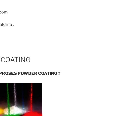
.com
akarta .
 COATING
PROSES POWDER COATING ?