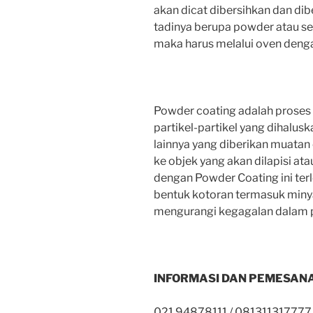
akan dicat dibersihkan dan dib
tadinya berupa powder atau s
maka harus melalui oven denga
Powder coating adalah proses fi
partikel-partikel yang dihalusk
lainnya yang diberikan muatan
ke objek yang akan dilapisi at
dengan Powder Coating ini terl
bentuk kotoran termasuk miny
mengurangi kegagalan dalam pr
INFORMASI DAN PEMESANA
021 94878111 / 081311317777