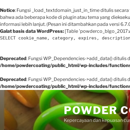
Notice
: Fungsi _load_textdomain_just_in_time ditulis secara
bahwa ada beberapa kode di plugin atau tema yang dieksekus
informasi lebih lanjut. (Pesan ini ditambahkan pada versi 6.7.0
Galat basis data WordPress:
[Table 'powderco_blgo_2017.w
SELECT cookie_name, category, expires, descriptio
Deprecated
: Fungsi WP_Dependencies->add_data() ditulis
/home/powdercoating/public_html/wp-includes/function
Deprecated
: Fungsi WP_Dependencies->add_data() ditulis
/home/powdercoating/public_html/wp-includes/function
Skip
to
POWDER C
content
Kepercayaan dan kepuasan cus