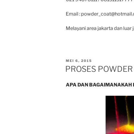
Email : powder_coat@hotmail
Melayani area jakarta dan luar j
POSTED
MEI 6, 2015
ON
PROSES POWDER
APA DAN BAGAIMANAKAH 