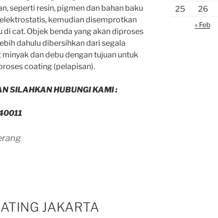
an, seperti resin, pigmen dan bahan baku
25
26
 elektrostatis, kemudian disemprotkan
« Feb
au di cat. Objek benda yang akan diproses
ebih dahulu dibersihkan dari segala
t minyak dan debu dengan tujuan untuk
oses coating (pelapisan).
 SILAHKAN HUBUNGI KAMI :
40011
erang
ATING JAKARTA