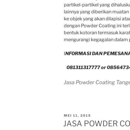
partikel-partikel yang dihalusk
lainnya yang diberikan muatan
ke objek yang akan dilapisi at
dengan Powder Coating ini terl
bentuk kotoran termasuk kara
mengurangi kegagalan dalam pr
I
NFORMASI DAN PEMESANAN
081311317777 or 0856473
Jasa Powder Coating Tang
POSTED
MEI 11, 2015
ON
JASA POWDER CO