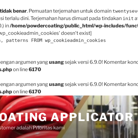
tidak benar
. Pemuatan terjemahan untuk domain
twentysev
i terlalu dini. Terjemahan harus dimuat pada tindakan
a
init
.) in
/home/powdercoating/public_html/wp-includes/func
p_cookieadmin_cookies' doesn't exist]
n, patterns FROM wp_cookieadmin_cookies
 dengan argumen yang
usang
sejak versi 6.9.0! Komentar kon
s.php
on line
6170
 dengan argumen yang
usang
sejak versi 6.9.0! Komentar kon
s.php
on line
6170
OATING APPLICATOR
tomer adalah Prioritas kami