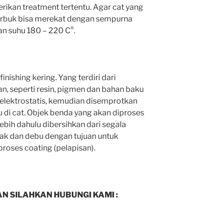
erikan treatment tertentu. Agar cat yang
erbuk bisa merekat dengan sempurna
n suhu 180 – 220 C°.
nishing kering. Yang terdiri dari
an, seperti resin, pigmen dan bahan baku
 elektrostatis, kemudian disemprotkan
au di cat. Objek benda yang akan diproses
ebih dahulu dibersihkan dari segala
ak dan debu dengan tujuan untuk
oses coating (pelapisan).
N SILAHKAN HUBUNGI KAMI :