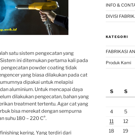
INFO & CONT
DIVISI FABR
KATEGORI
FABRIKASI AN
lah satu sistem pengecatan yang
Sistem ini ditemukan pertama kali pada
Produk Kami
em pengecatan powder coating tidak
gencer yang biasa dilakukan pada cat
 umumnya dipakai untuk melapisi
 dan aluminium. Untuk mencapai daya
S
S
elum dilakukan pengecatan, bahan yang
erikan treatment tertentu. Agar cat yang
erbuk bisa merekat dengan sempurna
4
5
n suhu 180 – 220 C°.
11
12
18
19
nishing kering. Yang terdiri dari