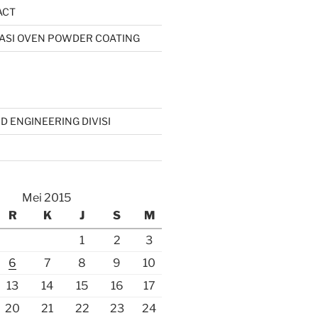
ACT
IKASI OVEN POWDER COATING
D ENGINEERING DIVISI
Mei 2015
R
K
J
S
M
1
2
3
6
7
8
9
10
13
14
15
16
17
20
21
22
23
24