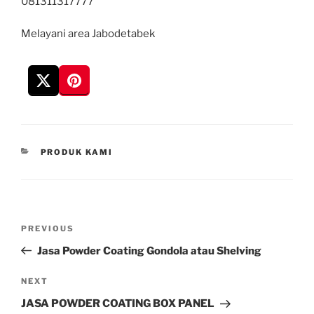
081311317777
Melayani area Jabodetabek
CATEGORIES
PRODUK KAMI
Navigasi
Previous
PREVIOUS
pos
Post
Jasa Powder Coating Gondola atau Shelving
Next
NEXT
Post
JASA POWDER COATING BOX PANEL