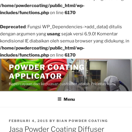
/home/powdercoating/public_html/wp-
includes/functions.php
on line
6170
Deprecated
: Fungsi WP_Dependencies->add_data() ditulis
dengan argumen yang
usang
sejak versi 6.9.0! Komentar
kondisional IE diabaikan oleh semua browser yang didukung. in
/home/powdercoating/public_html/wp-
includes/functions.php
on line
6170
Skip
POWDER COATING
to
APPLICATOR
content
Kepercayaan dan kepuasan customer adalah Prioritas kami
Menu
POSTED
FEBRUARI 4, 2015
BY
BIAN POWDER COATING
ON
Jasa Powder Coating Diffuser