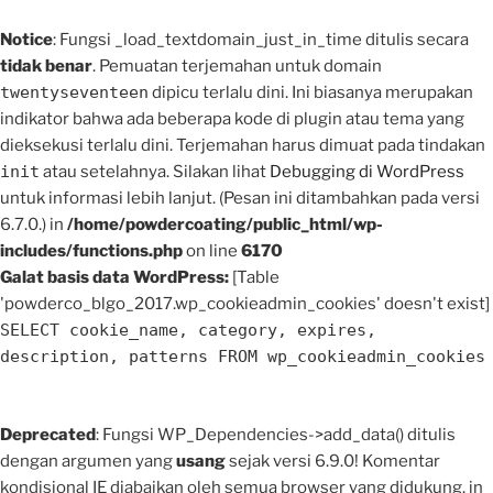
Notice
: Fungsi _load_textdomain_just_in_time ditulis secara
tidak benar
. Pemuatan terjemahan untuk domain
twentyseventeen
dipicu terlalu dini. Ini biasanya merupakan
indikator bahwa ada beberapa kode di plugin atau tema yang
dieksekusi terlalu dini. Terjemahan harus dimuat pada tindakan
init
atau setelahnya. Silakan lihat
Debugging di WordPress
untuk informasi lebih lanjut. (Pesan ini ditambahkan pada versi
6.7.0.) in
/home/powdercoating/public_html/wp-
includes/functions.php
on line
6170
Galat basis data WordPress:
[Table
'powderco_blgo_2017.wp_cookieadmin_cookies' doesn't exist]
SELECT cookie_name, category, expires,
description, patterns FROM wp_cookieadmin_cookies
Deprecated
: Fungsi WP_Dependencies->add_data() ditulis
dengan argumen yang
usang
sejak versi 6.9.0! Komentar
kondisional IE diabaikan oleh semua browser yang didukung. in